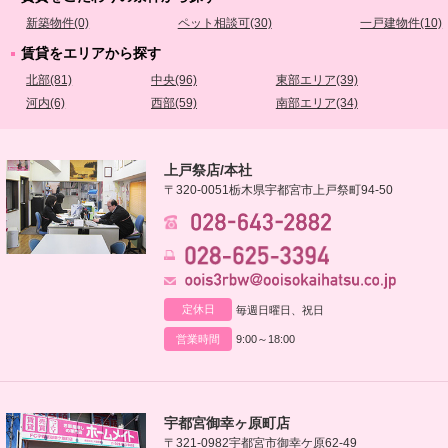
新築物件(0)
ペット相談可(30)
一戸建物件(10)
賃貸をエリアから探す
北部(81)
中央(96)
東部エリア(39)
河内(6)
西部(59)
南部エリア(34)
上戸祭店/本社
〒320-0051
栃木県宇都宮市上戸祭町94-50
定休日
毎週日曜日、祝日
営業時間
9:00～18:00
宇都宮御幸ヶ原町店
〒321-0982
宇都宮市御幸ケ原62-49