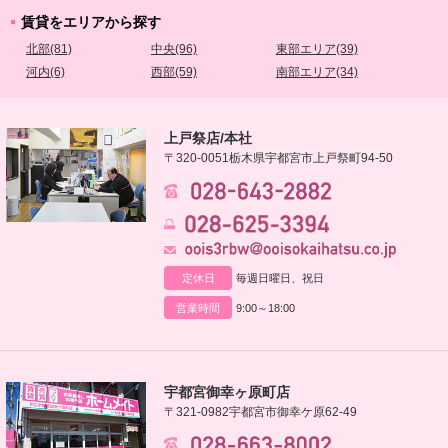
賃貸をエリアから探す
北部(81)
中央(96)
東部エリア(39)
河内(6)
西部(59)
南部エリア(34)
上戸祭店/本社
〒320-0051
栃木県宇都宮市上戸祭町94-50
定休日
毎週日曜日、祝日
営業時間
9:00～18:00
宇都宮御幸ヶ原町店
〒321-0982
宇都宮市御幸ケ原62-49