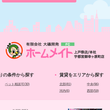
りの条件から探す
賃貸をエリアから探す
ペット相談可(30)
北部(81)
中央(96)
河内(6)
西部(59)