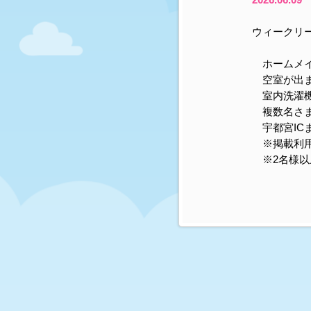
ウィークリ
ホームメイ
空室が出ま
室内洗濯機
複数名さま
宇都宮IC
※掲載利用
※2名様以