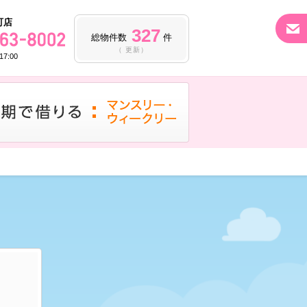
町店
327
総物件数
件
（ 更新）
7:00
マンス