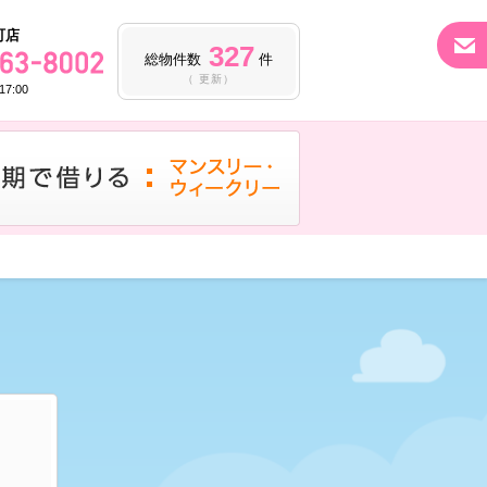
町店
327
総物件数
件
（ 更新）
7:00
マンス