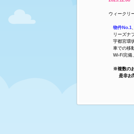
ウィークリ
物件No.1
リーズナブ
宇都宮環状
車での移動
Wi-Fi完
※複数の
是非お問