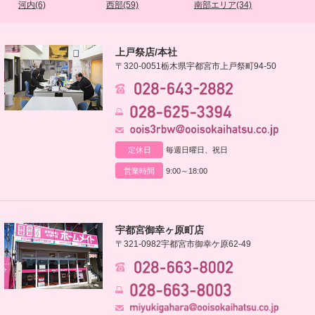
河内(6)
西部(59)
南部エリア(34)
上戸祭店/本社
〒320-0051
栃木県宇都宮市上戸祭町94-50
定休日
毎週日曜日、祝日
営業時間
9:00～18:00
宇都宮御幸ヶ原町店
〒321-0982
宇都宮市御幸ケ原62-49